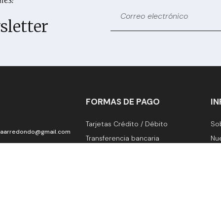
sletter
FORMAS DE PAGO
I
Tarjetas Crédito / Débito
So
naarredondo@gmail.com
Transferencia bancaria
Nu
Fo
OS