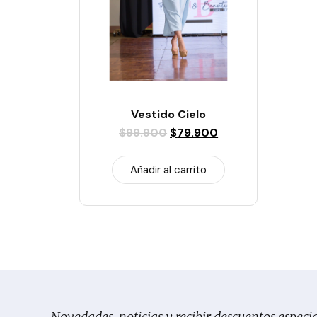
Vestido Cielo
$
99.900
$
79.900
Añadir al carrito
Novedades, noticias y recibir descuentos especia