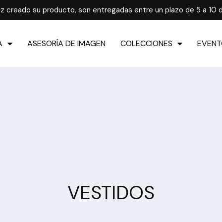
z creado su producto, son entregadas entre un plazo de 5 a 10 d
A
ASESORÍA DE IMAGEN
COLECCIONES
EVENT
VESTIDOS