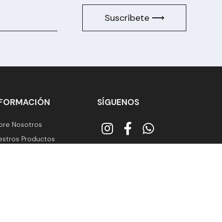
Suscríbete ⟶
NFORMACIÓN
SÍGUENOS
bre Nosotros
estros Productos
rmulario de Contacto